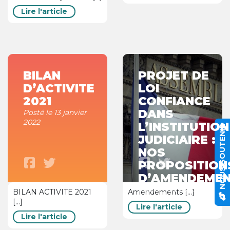
Lire l'article
BILAN
PROJET DE
D’ACTIVITE
LOI
2021
CONFIANCE
DANS
Posté le 13 janvier
2022
L’INSTITUTION
NOUS SOUTENIR
JUDICIAIRE :
NOS
PROPOSITION
D’AMENDEME
Posté le 22 avril 2021
BILAN ACTIVITE 2021
Amendements [...]
[...]
Lire l'article
Lire l'article