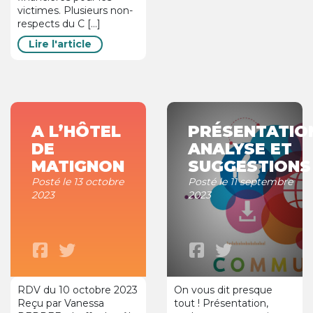
victimes. Plusieurs non-
respects du C [...]
Lire l'article
A L’HÔTEL
PRÉSENTATIO
DE
ANALYSE ET
MATIGNON
SUGGESTIONS
Posté le 13 octobre
Posté le 11 septembre
2023
2023
RDV du 10 octobre 2023
On vous dit presque
Reçu par Vanessa
tout ! Présentation,