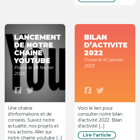
LANCEMENT
BILAN
DE NOTRE
D’ACTIVITE
CHAÎNE
2022
YOUTUBE
Posté le 10 janvier
2023
Posté le 28 février
2023
Une chaîne
Voici le lien pour
d’informations et de
consulter notre bilan
conseils. Suivez notre
d’activité 2022. Bilan
actualité, nos projets et
d’activité [...]
nos actions. Aller sur
Lire l'article
notre chaine youtube [...]