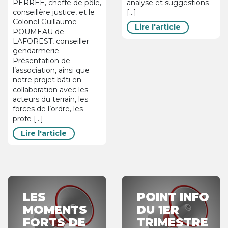
PERREE, cheffe de pôle,
analyse et suggestions
conseillère justice, et le
[...]
Colonel Guillaume
Lire l'article
POUMEAU de
LAFOREST, conseiller
gendarmerie.
Présentation de
l’association, ainsi que
notre projet bâti en
collaboration avec les
acteurs du terrain, les
forces de l’ordre, les
profe [...]
Lire l'article
LES
POINT INFO
MOMENTS
DU 1ER
FORTS DE
TRIMESTRE