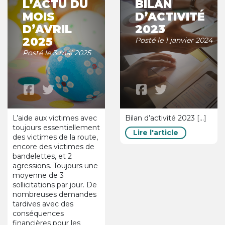
L’ACTU DU
BILAN
MOIS
D’ACTIVITÉ
D’AVRIL
2023
2025
Posté le 1 janvier 2024
Posté le 3 mai 2025
L’aide aux victimes avec
Bilan d’activité 2023 [...]
toujours essentiellement
Lire l'article
des victimes de la route,
encore des victimes de
bandelettes, et 2
agressions. Toujours une
moyenne de 3
sollicitations par jour. De
nombreuses demandes
tardives avec des
conséquences
financières pour les