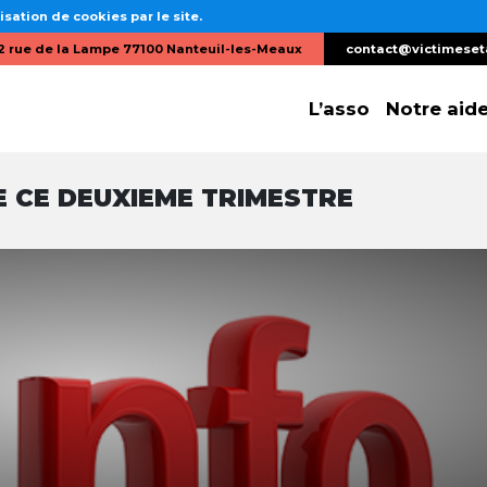
isation de cookies par le site.
2 rue de la Lampe 77100 Nanteuil-les-Meaux
contact@victimeset
L’asso
Notre aid
 CE DEUXIEME TRIMESTRE