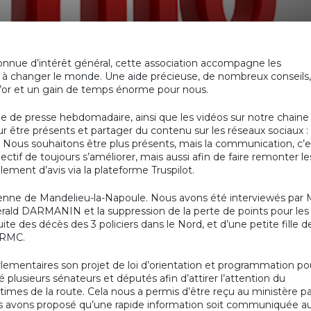
connue d’intérêt général, cette association accompagne les
r à changer le monde. Une aide précieuse, de nombreux conseils,
d’or et un gain de temps énorme pour nous.
ue de presse hebdomadaire, ainsi que les vidéos sur notre chaine
être présents et partager du contenu sur les réseaux sociaux :
 Nous souhaitons être plus présents, mais la communication, c’e
jectif de toujours s’améliorer, mais aussi afin de faire remonter le
lement d’avis via la plateforme Truspilot.
ntenne de Mandelieu-la-Napoule. Nous avons été interviewés par
rald DARMANIN et la suppression de la perte de points pour les
te des décès des 3 policiers dans le Nord, et d’une petite fille d
 RMC.
rlementaires son projet de loi d’orientation et programmation po
té plusieurs sénateurs et députés afin d’attirer l’attention du
ctimes de la route. Cela nous a permis d’être reçu au ministère p
us avons proposé qu’une rapide information soit communiquée a