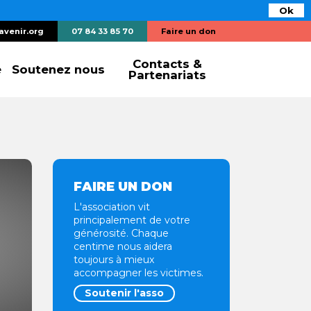
Ok
avenir.org
07 84 33 85 70
Faire un don
Contacts &
e
Soutenez nous
Partenariats
FAIRE UN DON
L'association vit
principalement de votre
générosité. Chaque
centime nous aidera
toujours à mieux
accompagner les victimes.
Soutenir l'asso