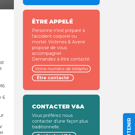
ÊTRE APPELÉ
Personne n'est préparé à
l'accident corporel ou
mortel. Victimes & Avenir
propose de vous
accompagner.
Demandez à être contacté.
st
s
 M6
e 6
CONTACTER V&A
ur
Vous préférez nous
contacter d'une façon plus
ar
traditionnelle.
ux