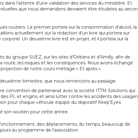
s dans l’attente d’une validation des services du ministère. Et
textuelles que nous demandons devraient être étudiées au seco
ues routiers. Le premier portera sur la consommation d’alcool, la
illons actuellement sur la rédaction d’un livre qui portera sur
rporel. Un deuxième livre est en projet, et il portera sur la
 du groupe SUEZ, sur les sites d’Orléans et d’Amilly, afin de
e la route, les risques et les conséquences. Nous avons échangé
a projection de notre cours métrage « Et après ».
deuxième trimestre, que nous remercions au passage.
 convention de partenariat avec la société ITTM Solutions qui
des PL et engins, et ainsi lutter contre les accidents des usager
ation pour chaque véhicule équipé du dispositif Keep’Eyes.
lé son soutien pour cette année.
de fonctionnement, des déplacements, du temps, beaucoup de
ours au programme de l’association.