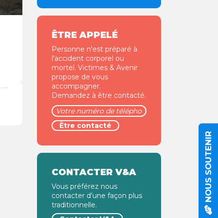
ÊTRE APPELÉ
Personne n'est préparé à
l'accident corporel ou
mortel. Victimes & Avenir
propose de vous
accompagner.
Demandez à être contacté.
NOUS SOUTENIR
CONTACTER V&A
Vous préférez nous
contacter d'une façon plus
traditionnelle.