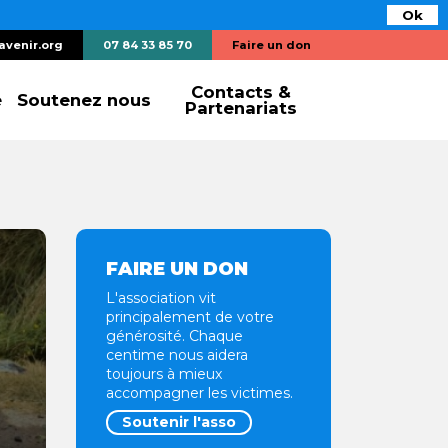
Ok
avenir.org
07 84 33 85 70
Faire un don
Contacts &
e
Soutenez nous
Partenariats
FAIRE UN DON
L'association vit
principalement de votre
générosité. Chaque
centime nous aidera
toujours à mieux
accompagner les victimes.
Soutenir l'asso