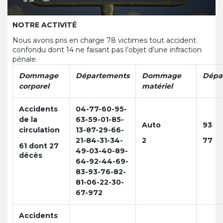
NOTRE
ACTIVITÉ
Nous avons pris en charge 78 victimes tout accident
confondu dont 14 ne faisant pas l’objet d’une infraction
pénale.
Dommage
Départements
Dommage
Dépa
corporel
matériel
Accidents
04-77-60-95-
de la
63-59-01-85-
Auto
93
circulation
13-87-29-66-
21-84-31-34-
2
77
61 dont 27
49-03-40-89-
décès
64-92-44-69-
83-93-76-82-
81-06-22-30-
67-972
Accidents