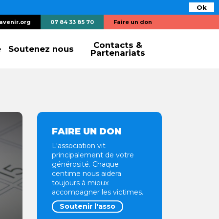
Ok
avenir.org
07 84 33 85 70
Faire un don
Contacts &
e
Soutenez nous
Partenariats
FAIRE UN DON
L'association vit
principalement de votre
générosité. Chaque
centime nous aidera
toujours à mieux
accompagner les victimes.
Soutenir l'asso