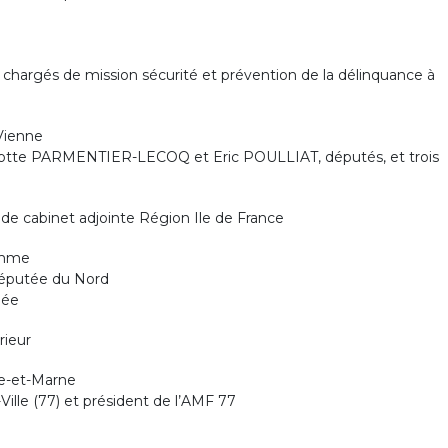
hargés de mission sécurité et prévention de la délinquance à
Vienne
harlotte PARMENTIER-LECOQ et Eric POULLIAT, députés, et trois
de cabinet adjointe Région Ile de France
omme
éputée du Nord
dée
rieur
ne-et-Marne
lle (77) et président de l’AMF 77