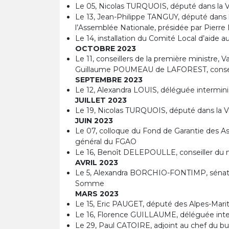
Le 05, Nicolas TURQUOIS, député dans la 
Le 13, Jean-Philippe TANGUY, député dans
l’Assemblée Nationale, présidée par Pierr
Le 14, installation du Comité Local d’aide a
OCTOBRE 2023
Le 11, conseillers de la première ministre, 
Guillaume POUMEAU de LAFOREST, consei
SEPTEMBRE 2023
Le 12, Alexandra LOUIS, déléguée interminist
JUILLET 2023
Le 19, Nicolas TURQUOIS, député dans la 
JUIN 2023
Le 07, colloque du Fond de Garantie des A
général du FGAO
Le 16, Benoît DELEPOULLE, conseiller du mi
AVRIL 2023
Le 5, Alexandra BORCHIO-FONTIMP, sénatr
Somme
MARS 2023
Le 15, Eric PAUGET, député des Alpes-Mari
Le 16, Florence GUILLAUME, déléguée intermi
Le 29, Paul CATOIRE, adjoint au chef du bu