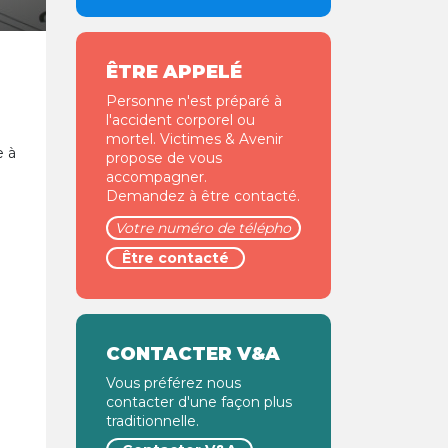
ÊTRE APPELÉ
Personne n'est préparé à
l'accident corporel ou
mortel. Victimes & Avenir
e à
propose de vous
accompagner.
Demandez à être contacté.
CONTACTER V&A
Vous préférez nous
contacter d'une façon plus
traditionnelle.