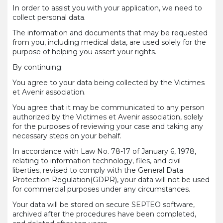
In
order
to assist
you
with
your
application,
we
need
to
collect
personal
data.
The information and documents
that
may
be
requested
from
you
,
including
medical
data, are
used
solely
for the
purpose
of
helping
you
assert
your
rights
.
By
continuing
:
You
agree
to
your
data
being
collected
by the Victimes
et Avenir association.
You
agree
that
it
may
be
communicated
to
any
person
authorized
by the Victimes et Avenir association,
solely
for the
purposes
of
reviewing
your
case and
taking
any
necessary
steps
on
your
behalf
.
In accordance
with
Law No. 78-17 of
January
6, 1978,
relating
to information
technology
, files, and civil
liberties
,
revised
to
comply
with
the General Data
Protection
Regulation
(GDPR),
your
data
will
not
be
used
for commercial
purposes
under
any
circumstances
.
Your
data
will
be
stored
on
secure
SEPTEO software,
archived
after
the
procedures
have been
completed
,