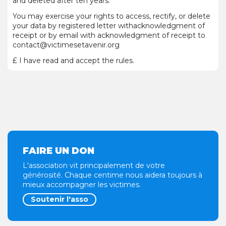
and
deleted
after
ten
years
.
You
may
exercise
your
rights
to
access
,
rectify
, or
delete
your
data by
registered
letter
with
acknowledgment
of
receipt
or by email
with
acknowledgment
of
receipt
to
contact@victimesetavenir.org
£
I have
read
and
accept
the
rules
.
FAIRE UN DON
L'association vit principalement de votre
générosité. Chaque centime nous aidera toujours à
mieux accompagner les victimes.
Soutenir l'asso