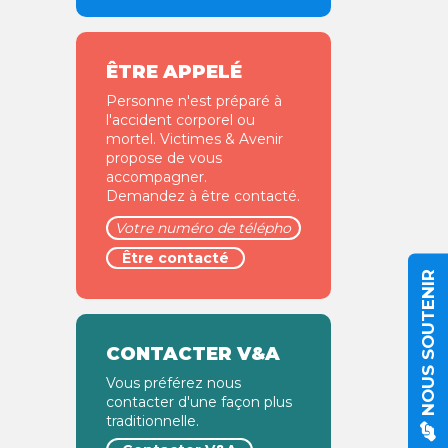
ÊTRE APPELÉ
Personne n'est préparé à
l'accident corporel ou
mortel. Victimes & Avenir
propose de vous
accompagner.
Demandez à être contacté.
NOUS SOUTENIR
CONTACTER V&A
Vous préférez nous
contacter d'une façon plus
traditionnelle.