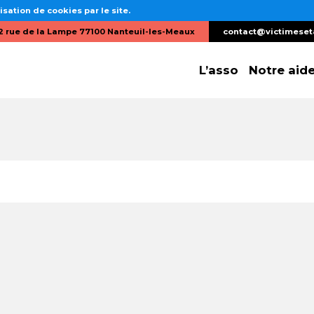
isation de cookies par le site.
2 rue de la Lampe 77100 Nanteuil-les-Meaux
contact@victimeset
L’asso
Notre aid