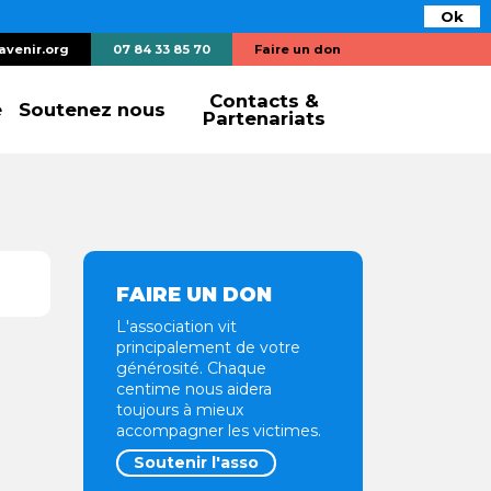
Ok
avenir.org
07 84 33 85 70
Faire un don
Contacts &
e
Soutenez nous
Partenariats
FAIRE UN DON
L'association vit
principalement de votre
générosité. Chaque
centime nous aidera
toujours à mieux
accompagner les victimes.
Soutenir l'asso