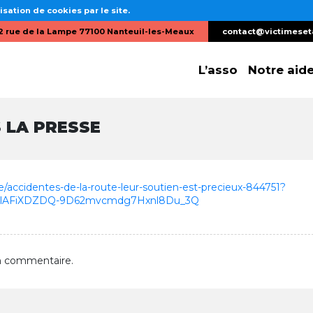
isation de cookies par le site.
2 rue de la Lampe 77100 Nanteuil-les-Meaux
contact@victimeset
L’asso
Notre aid
 LA PRESSE
e/accidentes-de-la-route-leur-soutien-est-precieux-844751?
_RVlAFiXDZDQ-9D62mvcmdg7Hxnl8Du_3Q
n commentaire.