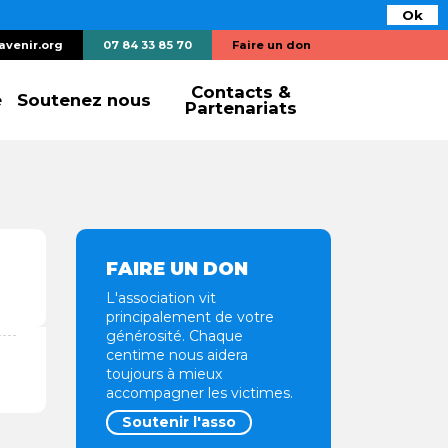
Ok
avenir.org
07 84 33 85 70
Faire un don
Contacts &
e
Soutenez nous
Partenariats
FAIRE UN DON
L'association vit
principalement de votre
générosité. Chaque
centime nous aidera
toujours à mieux
accompagner les victimes.
Soutenir l'asso