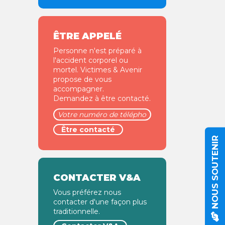
ÊTRE APPELÉ
Personne n'est préparé à
l'accident corporel ou
mortel. Victimes & Avenir
propose de vous
accompagner.
Demandez à être contacté.
NOUS SOUTENIR
CONTACTER V&A
Vous préférez nous
contacter d'une façon plus
traditionnelle.